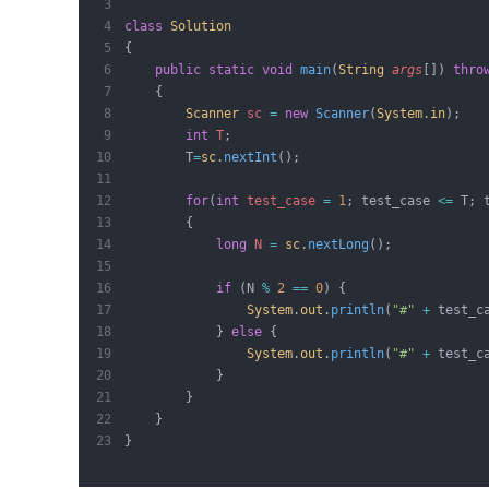
class
Solution
{
public
static
void
 main
(
String
args
[])
thro
{
Scanner
sc
=
new
Scanner
(
System
.
in
);
int
T
;
        T
=
sc
.
nextInt
();
for
(
int
test_case
=
1
; test_case 
<=
 T; 
        {
long
N
=
sc
.
nextLong
();
if
 (N 
%
2
==
0
) {
System
.
out
.
println
(
"#"
+
 test_c
            } 
else
 {
System
.
out
.
println
(
"#"
+
 test_c
            }
        }
    }
}