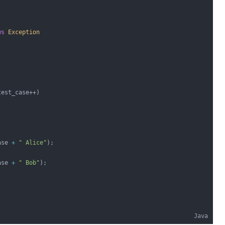
ws
Exception
test_case++)
ase 
+
" Alice"
);
ase 
+
" Bob"
);
Java