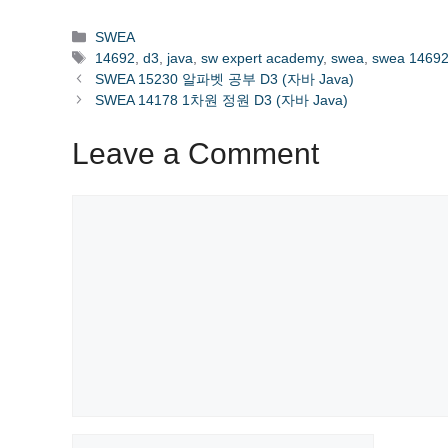
Categories
SWEA
Tags
14692
,
d3
,
java
,
sw expert academy
,
swea
,
swea 1469
SWEA 15230 알파벳 공부 D3 (자바 Java)
SWEA 14178 1차원 정원 D3 (자바 Java)
Leave a Comment
Comment
Name