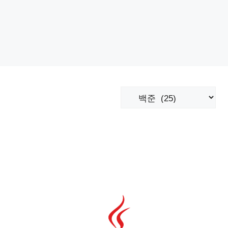
카
테
고
리