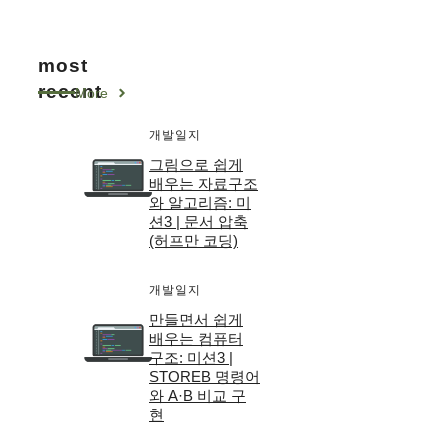
most
recent
More
개발일지
그림으로 쉽게
배우는 자료구조
와 알고리즘: 미
션3 | 문서 압축
(허프만 코딩)
개발일지
만들면서 쉽게
배우는 컴퓨터
구조: 미션3 |
STOREB 명령어
와 A·B 비교 구
현