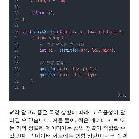
    arr[high] 
=
 temp
;
return
 i
+
1
;
}
void
quickSort
(
int
 arr[]
,
int
 low
,
int
 high) {
if
 (low 
<
 high) {
// 피벗 위치를 파티셔닝
int
 pi 
=
partition
(arr
,
 low
,
 high)
;
// 분할 정복
quickSort
(arr
,
 low
,
 pi
-
1
)
;
quickSort
(arr
,
 pi
+
1
,
 high)
;
    }
}
Java
✔️각 알고리즘은 특정 상황에 따라 그 효율성이 달
라질 수 있습니다. 예를 들어, 작은 데이터 세트 또
는 거의 정렬된 데이터에는 삽입 정렬이 적합할 수
있으며, 큰 데이터 세트에는 병합 정렬이나 퀵 정렬