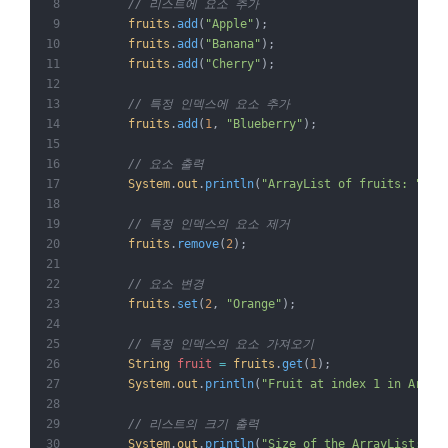
// 리스트에 요소 추가
fruits
.
add
(
"Apple"
);
fruits
.
add
(
"Banana"
);
fruits
.
add
(
"Cherry"
);
// 특정 인덱스에 요소 추가
fruits
.
add
(
1
, 
"Blueberry"
);
// 요소 출력
System
.
out
.
println
(
"ArrayList of fruits: "
+
 
// 특정 인덱스의 요소 제거
fruits
.
remove
(
2
);
// 요소 변경
fruits
.
set
(
2
, 
"Orange"
);
// 특정 인덱스의 요소 가져오기
String
fruit
=
fruits
.
get
(
1
);
System
.
out
.
println
(
"Fruit at index 1 in Array
// 리스트의 크기 출력
System
.
out
.
println
(
"Size of the ArrayList: "