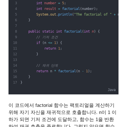
int
number
=
5
;
int
result
=
factorial
(number);
System
.
out
.
println
(
"The factorial of "
+
 numb
    }
public
static
int
 factorial
(
int
n
)
{
// 기저 조건
if
 (n 
<=
1
) {
return
1
;
        }
// 재귀 단계
return
 n 
*
factorial
(n 
-
1
);
    }
}
Java
이 코드에서 factorial 함수는 팩토리얼을 계산하기
위해 자기 자신을 재귀적으로 호출합니다. n이 1 이
하가 되면 기저 조건에 도달하고, 함수는 1을 반환
하여 재귀 호출을 종료합니다. 그렇지 않으면 함수