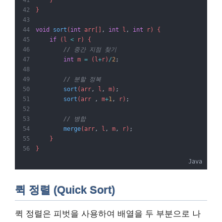
}
void
sort
(
int
 arr[]
,
int
 l
,
int
 r) {
if
 (l 
<
 r) {
// 중간 지점 찾기
int
 m 
=
 (l
+
r)
/
2
;
// 분할 정복
sort
(arr
,
 l
,
 m)
;
sort
(arr 
,
 m
+
1
,
 r)
;
// 병합
merge
(arr
,
 l
,
 m
,
 r)
;
    }
}
Java
퀵 정렬 (Quick Sort)
퀵 정렬은 피벗을 사용하여 배열을 두 부분으로 나