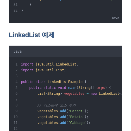
    }
}
Java
LinkedList 예제
Java
import
java.util.LinkedList
;
import
java.util.List
;
public
class
LinkedListExample
{
public
static
void
 main
(
String
[] 
args
)
{
List
<
String
> 
vegetables
=
new
LinkedList
<>();
// 리스트에 요소 추가
vegetables
.
add
(
"Carrot"
);
vegetables
.
add
(
"Potato"
);
vegetables
.
add
(
"Cabbage"
);