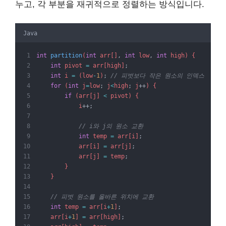
누고, 각 부분을 재귀적으로 정렬하는 방식입니다.
Java
int
partition
(
int
 arr[]
,
int
 low
,
int
 high) {
int
 pivot 
=
 arr[high]
;
int
 i 
=
 (low
-
1
)
;
// 피벗보다 작은 원소의 인덱스
for
 (
int
 j
=
low
;
 j
<
high
;
 j
++
) {
if
 (arr[j] 
<
 pivot) {
            i
++;
// i와 j의 원소 교환
int
 temp 
=
 arr[i]
;
            arr[i] 
=
 arr[j]
;
            arr[j] 
=
 temp
;
        }
    }
// 피벗 원소를 올바른 위치에 교환
int
 temp 
=
 arr[i
+
1
]
;
    arr[i
+
1
] 
=
 arr[high]
;