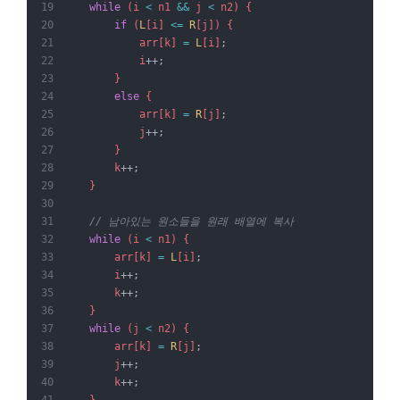
while
 (i 
<
 n1 
&&
 j 
<
 n2) {
if
 (
L
[i] 
<=
R
[j]) {
            arr[k] 
=
L
[i]
;
            i
++;
        }
else
 {
            arr[k] 
=
R
[j]
;
            j
++;
        }
        k
++;
    }
// 남아있는 원소들을 원래 배열에 복사
while
 (i 
<
 n1) {
        arr[k] 
=
L
[i]
;
        i
++;
        k
++;
    }
while
 (j 
<
 n2) {
        arr[k] 
=
R
[j]
;
        j
++;
        k
++;
    }