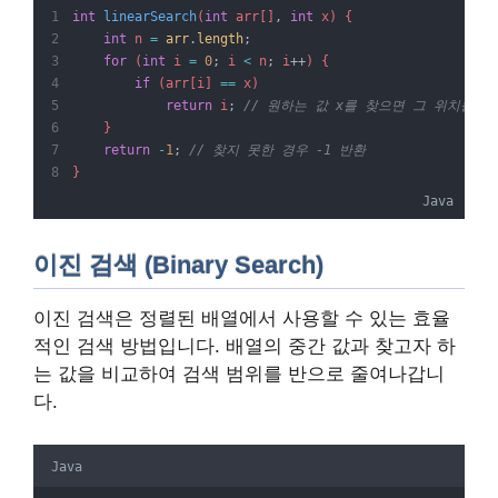
int
linearSearch
(
int
 arr[]
,
int
 x) {
int
 n 
=
arr
.
length
;
for
 (
int
 i 
=
0
;
 i 
<
 n
;
 i
++
) {
if
 (arr[i] 
==
 x)
return
 i
;
// 원하는 값 x를 찾으면 그 위치를 반
    }
return
-
1
;
// 찾지 못한 경우 -1 반환
}
Java
이진 검색 (Binary Search)
이진 검색은 정렬된 배열에서 사용할 수 있는 효율
적인 검색 방법입니다. 배열의 중간 값과 찾고자 하
는 값을 비교하여 검색 범위를 반으로 줄여나갑니
다.
Java