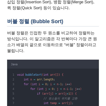
삽입 정렬(Insertion Sort), 병합 정렬(Merge Sort),
퀵 정렬(Quick Sort) 등이 있습니다.
버블 정렬 (Bubble Sort)
버블 정렬은 인접한 두 원소를 비교하여 정렬하는
방식입니다. 이 알고리즘은 각 반복마다 가장 큰 원
소가 배열의 끝으로 이동하므로 “버블” 정렬이라고
불립니다.
Java
void
bubbleSort
(
int
 arr[]) {
int
 n 
=
arr
.
length
;
for
 (
int
 i 
=
0
;
 i 
<
 n
-
1
;
 i
++
)
for
 (
int
 j 
=
0
;
 j 
<
 n
-
i
-
1
;
 j
++
)
if
 (arr[j] 
>
 arr[j
+
1
]) {
// 원소들의 위치를 교환
int
 temp 
=
 arr[j]
;