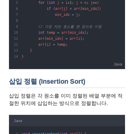
for
 (
int
 j 
=
 i
+
1
;
 j 
<
 n
;
 j
++
)
if
 (arr[j] 
<
 arr[min_idx])
                min_idx 
=
 j
;
// 가장 작은 원소를 맨 앞으로 이동
int
 temp 
=
 arr[min_idx]
;
        arr[min_idx] 
=
 arr[i]
;
        arr[i] 
=
 temp
;
    }
}
Java
삽입 정렬 (Insertion Sort)
삽입 정렬은 각 원소를 이미 정렬된 배열 부분에 적
절한 위치에 삽입하는 방식으로 정렬합니다.
Java
void
insertionSort
(
int
 arr[]) {