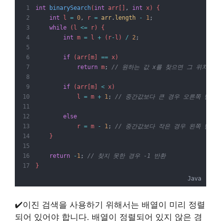
int
binarySearch
(
int
 arr[]
,
int
 x) {
int
 l 
=
0
,
 r 
=
arr
.
length
-
1
;
while
 (l 
<=
 r) {
int
 m 
=
 l 
+
 (r
-
l) 
/
2
;
if
 (arr[m] 
==
 x)
return
 m
;
// 원하는 값 x를 찾으면 그 위치를 
if
 (arr[m] 
<
 x)
            l 
=
 m 
+
1
;
// 중간값보다 큰 경우 오른쪽 탐색
else
            r 
=
 m 
-
1
;
// 중간값보다 작은 경우 왼쪽 탐색
    }
return
-
1
;
// 찾지 못한 경우 -1 반환
}
Java
✔️이진 검색을 사용하기 위해서는 배열이 미리 정렬
되어 있어야 합니다. 배열이 정렬되어 있지 않은 경