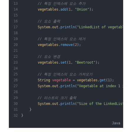
// 특정 인덱스에 요소 추가
vegetables
.
add
(
1
, 
"Onion"
);
// 요소 출력
System
.
out
.
println
(
"LinkedList of vegetables:
// 특정 인덱스의 요소 제거
vegetables
.
remove
(
2
);
// 요소 변경
vegetables
.
set
(
1
, 
"Beetroot"
);
// 특정 인덱스의 요소 가져오기
String
vegetable
=
vegetables
.
get
(
1
);
System
.
out
.
println
(
"Vegetable at index 1 in L
// 리스트의 크기 출력
System
.
out
.
println
(
"Size of the LinkedList: "
    }
}
Java