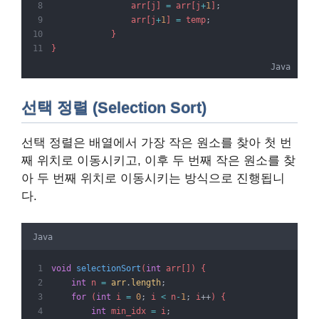
                arr[j] 
=
 arr[j
+
1
]
;
                arr[j
+
1
] 
=
 temp
;
            }
}
Java
선택 정렬 (Selection Sort)
선택 정렬은 배열에서 가장 작은 원소를 찾아 첫 번
째 위치로 이동시키고, 이후 두 번째 작은 원소를 찾
아 두 번째 위치로 이동시키는 방식으로 진행됩니
다.
Java
void
selectionSort
(
int
 arr[]) {
int
 n 
=
arr
.
length
;
for
 (
int
 i 
=
0
;
 i 
<
 n
-
1
;
 i
++
) {
int
 min_idx 
=
 i
;