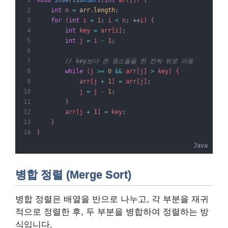
int
 n 
=
arr
.
length
;
for
 (
int
 i 
=
1
;
 i 
<
 n
;
++
i) {
int
 key 
=
 arr[i]
;
int
 j 
=
 i 
-
1
;
// key보다 큰 원소들을 한 칸씩 뒤로 이동
while
 (j 
>=
0
&&
 arr[j] 
>
 key) {
            arr[j 
+
1
] 
=
 arr[j]
;
            j 
=
 j 
-
1
;
        }
        arr[j 
+
1
] 
=
 key
;
    }
}
Java
병합 정렬 (Merge Sort)
병합 정렬은 배열을 반으로 나누고, 각 부분을 재귀
적으로 정렬한 후, 두 부분을 병합하여 정렬하는 방
식입니다.