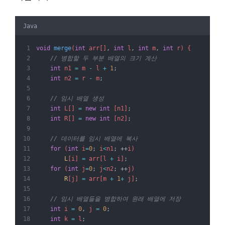
Java
void
merge
(
int
 arr[]
,
int
 l
,
int
 m
,
int
 r) {
// 병합할 두 부분 배열의 크기 계산
int
 n1 
=
 m 
-
 l 
+
1
;
int
 n2 
=
 r 
-
 m
;
// 임시 배열 생성
int
 L[] 
=
new
int
 [n1]
;
int
 R[] 
=
new
int
 [n2]
;
// 데이터를 임시 배열에 복사
for
 (
int
 i
=
0
;
 i
<
n1
;
++
i)
L
[i] 
=
 arr[l 
+
 i]
;
for
 (
int
 j
=
0
;
 j
<
n2
;
++
j)
R
[j] 
=
 arr[m 
+
1
+
 j]
;
// 임시 배열들을 병합하여 원래 배열에 저장
int
 i 
=
0
,
 j 
=
0
;
int
 k 
=
 l
;