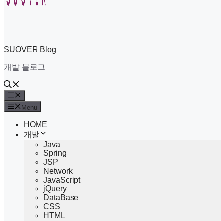
SUOVER Blog
개발 블로그
Menu
Menu
HOME
개발
Java
Spring
JSP
Network
JavaScript
jQuery
DataBase
CSS
HTML