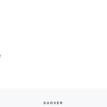
하
SUOVER