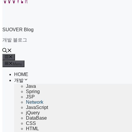
SUOVER Blog
개발 블로그
Menu
Menu
HOME
개발
Java
Spring
JSP
Network
JavaScript
jQuery
DataBase
CSS
HTML