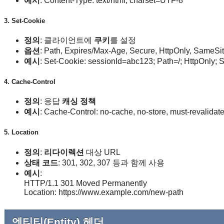
예시
: Content-Type: text/html; charset=UTF-8
3. Set-Cookie
정의
: 클라이언트에
쿠키
를 설정
옵션
: Path, Expires/Max-Age, Secure, HttpOnly, SameSi
예시
: Set-Cookie: sessionId=abc123; Path=/; HttpOnly; 
4. Cache-Control
정의
: 응답
캐싱 정책
예시
: Cache-Control: no-cache, no-store, must-revalidat
5. Location
정의
:
리다이렉션
대상 URL
상태 코드
: 301, 302, 307 등과 함께 사용
예시
:
HTTP/1.1 301 Moved Permanently
Location: https://www.example.com/new-path
엔티티(Entity) 헤더