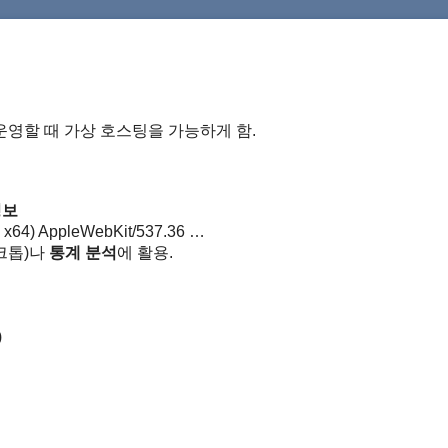
 운영할 때 가상 호스팅을 가능하게 함.
정보
4; x64) AppleWebKit/537.36 …
크톱)나
통계 분석
에 활용.
)