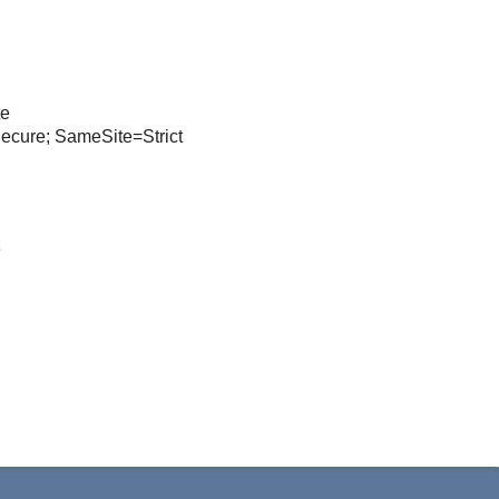
te
Secure; SameSite=Strict
e